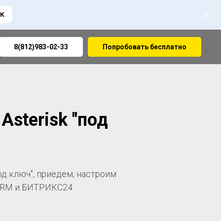
К
8(812)983-02-33
Попробовать бесплатно
Asterisk "под
од ключ", приедем, настроим
CRM и БИТРИКС24