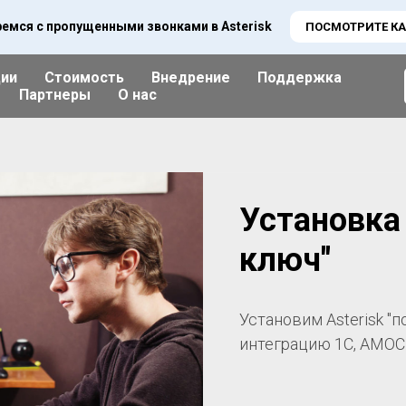
емся с пропущенными звонками в Asterisk
ПОСМОТРИТЕ КА
ции
Стоимость
Внедрение
Поддержка
Партнеры
О нас
Установка 
ключ"
Установим Asterisk "п
интеграцию 1С, AMO