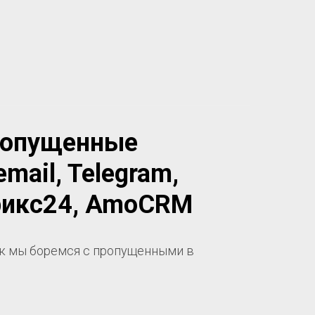
пропущенные
email, Telegram,
трикс24, AmoCRM
к мы боремся с пропущенными в